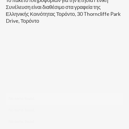
Το πακέτο πληροφοριών για την Ετήσια Γενική
Συνέλευση είναι διαθέσιμο στα γραφεία της
Ελληνικής Κοινότητας Τορόντο, 30 Thorncliffe Park
Drive, Τορόντο
No items found.
No items found.
No items found.
No items found.
No items found.