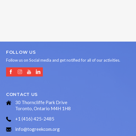
FOLLOW US
Follow us on Social media and get notified for all of our activities.
CONTACT US
30 Thorncliffe Park Drive
Toronto, Ontario M4H 1H8
+1 (416) 425-2485
info@togreekcom.org